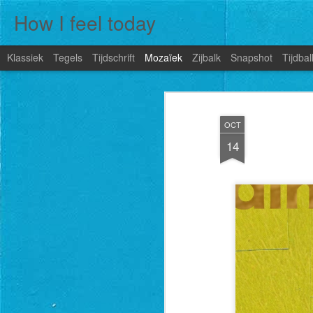
How I feel today
Klassiek
Tegels
Tijdschrift
Mozaïek
Zijbalk
Snapshot
Tijdbal
OCT
14