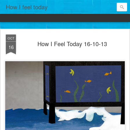
How I feel today
OCT
How I Feel Today 16-10-13
16