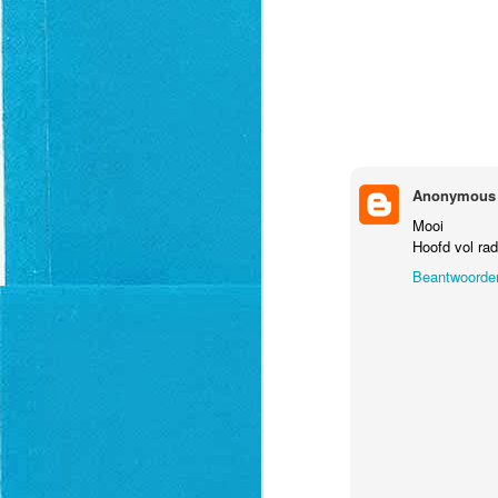
Anonymous
Mooi
Hoofd vol rad
Beantwoorde