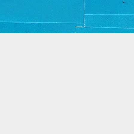
Thema Dynamische weergaven. Mogelijk gemaakt door
Blogger
.
Misbruik rapporteren
.