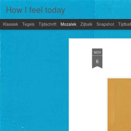
How I feel today
Klassiek
Tegels
Tijdschrift
Mozaïek
Zijbalk
Snapshot
Tijdbal
NOV
6