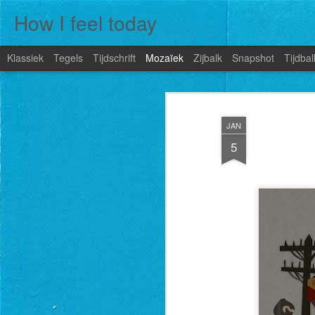
How I feel today
Klassiek
Tegels
Tijdschrift
Mozaïek
Zijbalk
Snapshot
Tijdbal
JAN
5