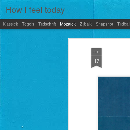
How I feel today
Klassiek
Tegels
Tijdschrift
Mozaïek
Zijbalk
Snapshot
Tijdbal
JUL
17