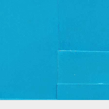
Thema Dynamische weergaven. Mogelijk gemaakt door
Blogger
.
Misbruik rapporteren
.