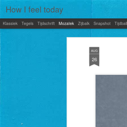
How I feel today
Klassiek
Tegels
Tijdschrift
Mozaïek
Zijbalk
Snapshot
Tijdbal
AUG
26