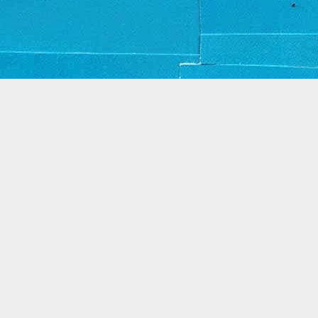
Thema Dynamische weergaven. Mogelijk gemaakt door
Blogger
.
Misbruik rapporteren
.