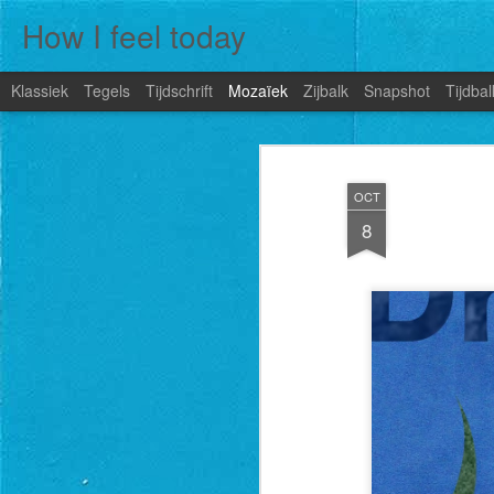
How I feel today
Klassiek
Tegels
Tijdschrift
Mozaïek
Zijbalk
Snapshot
Tijdbal
OCT
8