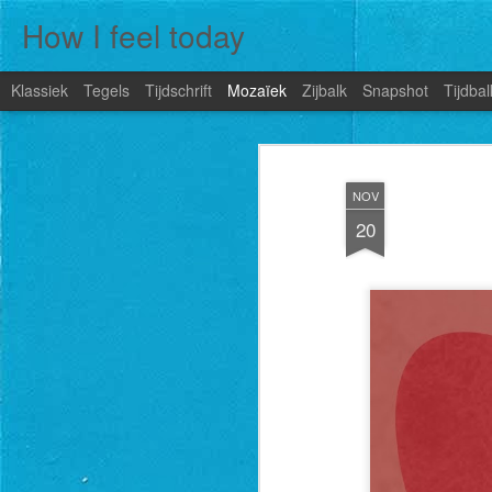
How I feel today
Klassiek
Tegels
Tijdschrift
Mozaïek
Zijbalk
Snapshot
Tijdbal
NOV
20