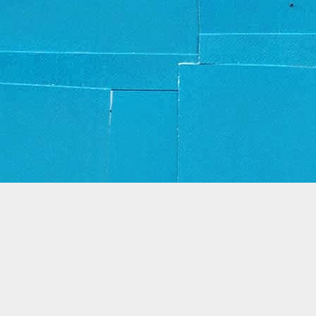
Thema Dynamische weergaven. Mogelijk gemaakt door
Blogger
.
Misbruik rapporteren
.