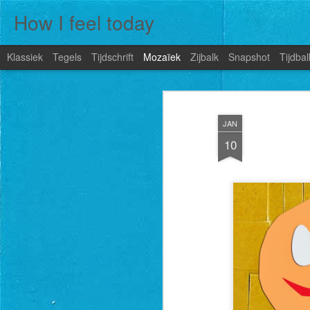
How I feel today
Klassiek
Tegels
Tijdschrift
Mozaïek
Zijbalk
Snapshot
Tijdbal
JAN
10