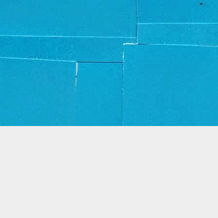
Thema Dynamische weergaven. Mogelijk gemaakt door
Blogger
.
Misbruik rapporteren
.