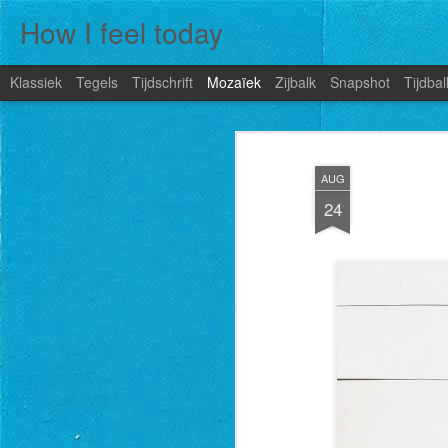
How I feel today
Klassiek
Tegels
Tijdschrift
Mozaïek
Zijbalk
Snapshot
Tijdbal
AUG
24