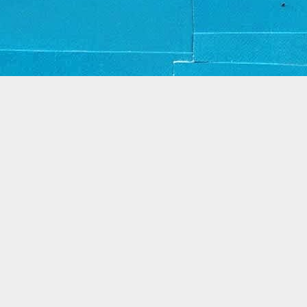
Thema Dynamische weergaven. Mogelijk gemaakt door
Blogger
.
Misbruik rapporteren
.