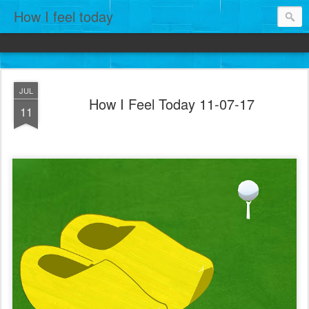
How I feel today
JUL
How I Feel Today 11-07-17
11