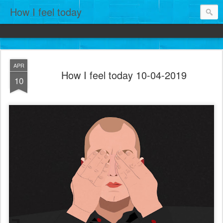
How I feel today
APR
How I feel today 10-04-2019
10