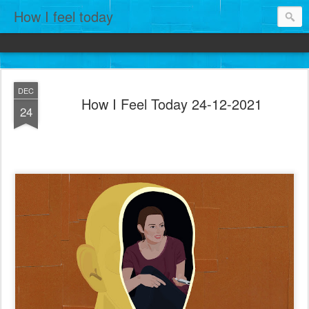
How I feel today
DEC
How I Feel Today 24-12-2021
24