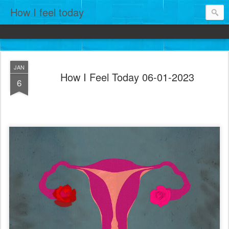
How I feel today
JAN
How I Feel Today 06-01-2023
6